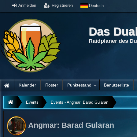
Anmelden
Registrieren
Deutsch
Das Dua
Raidplaner des D
Kalender
Roster
Punktestand
Benutzerliste
Events
Events - Angmar: Barad Gularan
Angmar: Barad Gularan