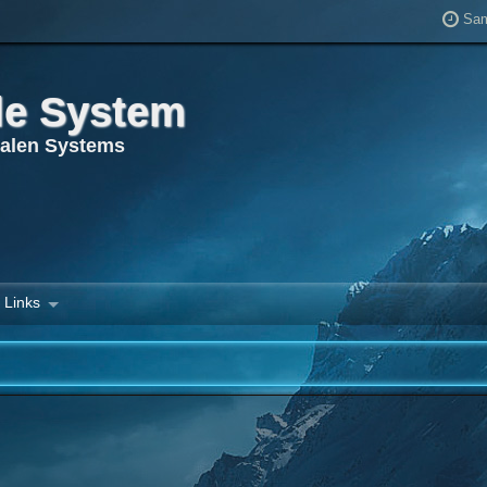
Sam
le System
ualen Systems
Links