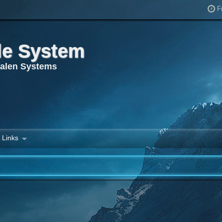
F
le System
ualen Systems
Links