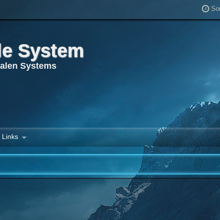
So
le System
ualen Systems
Links